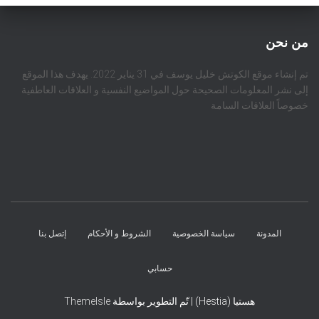
من نحن
تم إنشاء موقع الكوتش خليل يوسف في 31 يناير 2022. يهدف هذا الموقع
إلى نشر المعلومات الصحيحة حول المواضيع النفسية و العلاقات العاطفية
خصوصاً العلاقات السامة
المدونة
سياسة الخصوصية
الشروط و الأحكام
إتصل بنا
حسابي
هستيا (Hestia) | تّم التطوير بواسطة
ThemeIsle