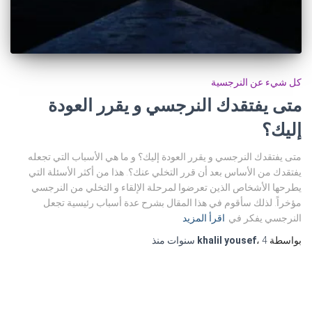
كل شيء عن النرجسية
متى يفتقدك النرجسي و يقرر العودة
إليك؟
متى يفتقدك النرجسي و يقرر العودة إليك؟ و ما هي الأسباب التي تجعله
يفتقدك من الأساس بعد أن قرر التخلي عنك؟. هذا من أكثر الأسئلة التي
يطرحها الأشخاص الذين تعرضوا لمرحلة الإلقاء و التخلي من النرجسي
مؤخراً. لذلك سأقوم في هذا المقال بشرح عدة أسباب رئيسية تجعل
النرجسي يفكر في
اقرأ المزيد
بواسطة
4 سنوات
،
khalil yousef
منذ