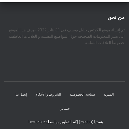
من نحن
تم إنشاء موقع الكوتش خليل يوسف في 31 يناير 2022. يهدف هذا الموقع
إلى نشر المعلومات الصحيحة حول المواضيع النفسية و العلاقات العاطفية
خصوصاً العلاقات السامة
المدونة
سياسة الخصوصية
الشروط و الأحكام
إتصل بنا
حسابي
هستيا (Hestia) | تّم التطوير بواسطة
ThemeIsle