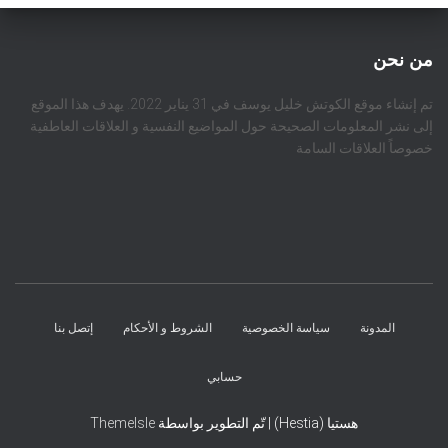
من نحن
تم إنشاء موقع الكوتش خليل يوسف في 31 يناير 2022. يهدف هذا الموقع
إلى نشر المعلومات الصحيحة حول المواضيع النفسية و العلاقات العاطفية
خصوصاً العلاقات السامة
المدونة
سياسة الخصوصية
الشروط و الأحكام
إتصل بنا
حسابي
هستيا (Hestia) | تّم التطوير بواسطة
ThemeIsle