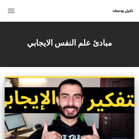
تبديل
التنقل
مبادئ علم النفس الايجابي