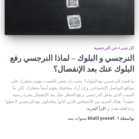
كل شيء عن النرجسية
النرجسي و البلوك – لماذا النرجسي رفع
البلوك عنك بعد الإنفصال؟
ما قصة النرجسي مع البلوك؟. بحيث إن شعر بالغضب يقوم بحظرك على
مواقع التواصل الإجتماعي, و إن أراد معاقبتك يقوم أيضاً بحظرك. لكن ما
السبب الذي يجعل النرجسي يرفع الحظر عنك بعد الإنفصال بفترة زمنية
معينة؟. هناك العديد من الأشخاص الذين كانوا يتعاملون مع النرجسي لاحظوا
ردة فعله هذه. و
اقرأ المزيد
بواسطة
4 سنوات
،
khalil yousef
منذ