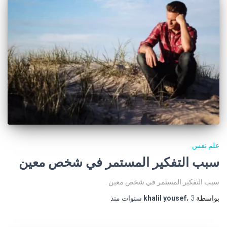
علم نفس
سبب التفكير المستمر في شخص معين
سبب التفكير المستمر في شخص معين
بواسطة
3 سنوات
،
khalil yousef
منذ