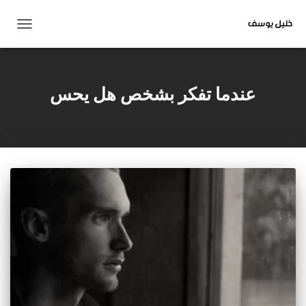
تبديل
التنقل
عندما تفكر بشخص هل يحس