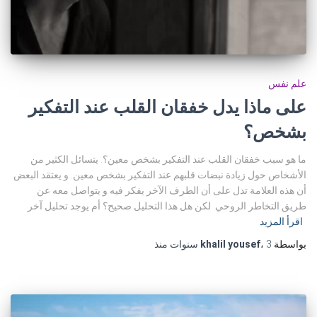
علم نفس
على ماذا يدل خفقان القلب عند التفكير
بشخص؟
ما هو سبب خفقان القلب عند التفكير بشخص معين؟. يتسائل الكثير من
الأشخاص حول زيادة نبضات قلبهم عند التفكير بشخص معين. و يعتقد البعض
أن هذه العلامة تدل على أن الطرف الآخر يفكر فيه و يتواصل معه عن
طريق التخاطر الروحي. لكن هل هذا التحليل صحيح؟ أم يوجد تحليل آخر
اقرأ المزيد
بواسطة
3 سنوات
،
khalil yousef
منذ