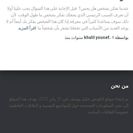
عندما تفكر بشخص هل يحس؟. قبل الإجابة على هذا السؤال يجب علينا أولا
أن نعرف السبب الرئيسي الذي يجعلك تفكر بشخص ما طول الوقت. لأن
ذلك سوف يساعدنا كثيراً في معرفة إذا كان هذا الشخص يفكر بك أيضاً أم لا.
يوجد العديد من الأسباب التي تجعلنا نشعر بأن شخصاً ما
اقرأ المزيد
بواسطة
4 سنوات
،
khalil yousef
منذ
من نحن
تم إنشاء موقع الكوتش خليل يوسف في 31 يناير 2022. يهدف هذا الموقع
إلى نشر المعلومات الصحيحة حول المواضيع النفسية و العلاقات العاطفية
خصوصاً العلاقات السامة