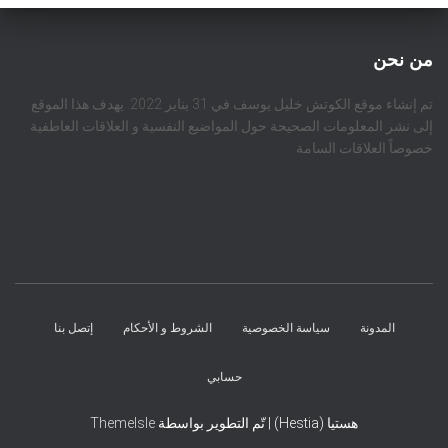
من نحن
تم إنشاء موقع الكوتش خليل يوسف في 31 يناير 2022. يهدف هذا الموقع
إلى نشر المعلومات الصحيحة حول المواضيع النفسية و العلاقات العاطفية
خصوصاً العلاقات السامة
المدونة
سياسة الخصوصية
الشروط و الأحكام
إتصل بنا
حسابي
هستيا (Hestia) | تّم التطوير بواسطة
ThemeIsle