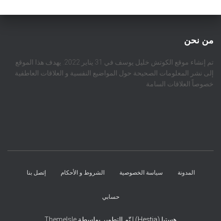
من نحن
تم إنشاء موقع الكوتش خليل يوسف في 31 يناير 2022. يهدف هذا الموقع
إلى نشر المعلومات الصحيحة حول المواضيع النفسية و العلاقات العاطفية
خصوصاً العلاقات السامة
المدونة
سياسة الخصوصية
الشروط و الأحكام
إتصل بنا
حسابي
هستيا (Hestia) | تّم التطوير بواسطة
ThemeIsle