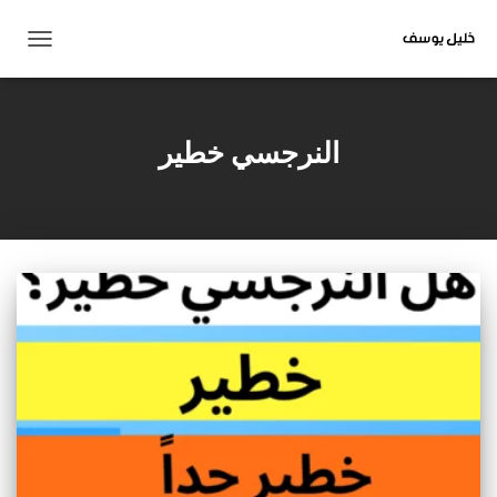
تبديل
التنقل
النرجسي خطير