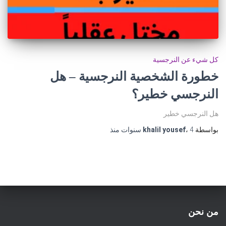
كل شيء عن النرجسية
خطورة الشخصية النرجسية – هل
النرجسي خطير؟
هل النرجسي خطير
بواسطة
4 سنوات
،
khalil yousef
منذ
من نحن