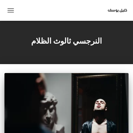
تبديل
التنقل
النرجسي ثالوث الظلام