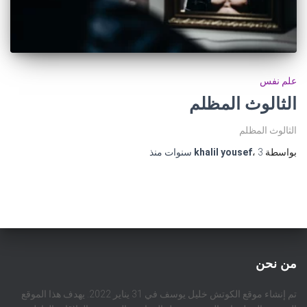
علم نفس
الثالوث المظلم
الثالوث المظلم
بواسطة
3 سنوات
،
khalil yousef
منذ
من نحن
تم إنشاء موقع الكوتش خليل يوسف في 31 يناير 2022. يهدف هذا الموقع