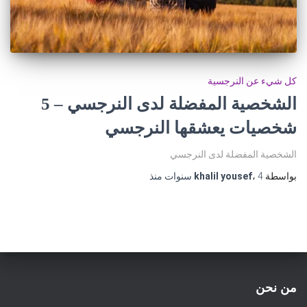
كل شيء عن النرجسية
الشخصية المفضلة لدى النرجسي – 5
شخصيات يعشقها النرجسي
الشخصية المفضلة لدى النرجسي
بواسطة
4 سنوات
،
khalil yousef
منذ
من نحن