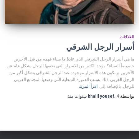
العلاقات
أسرار الرجل الشرقي
ما هي أسرار الرجل الشرقي الذي عادةً ما يساء فهمه من قبل الآخرين
خصوصاً النساء؟. يوجد الكثير من الاسرار التي يخفيها الرجل بشكل عام عن
الآخرين. و تكون هذه الاسرار موجودة عند الرجل الشرقي بشكل أكبر من
الرجل الغربي. ذلك بسبب الصورة النمطية التي وضعها المجتمع العربي
للرجل. بالإضافة إلى
اقرأ المزيد
بواسطة
4 سنوات
،
khalil yousef
منذ