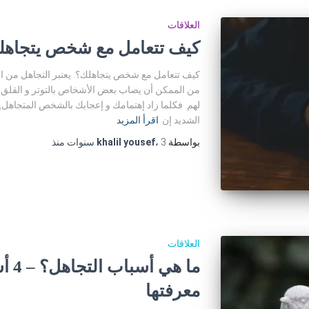
العلاقات
كيف تتعامل مع شخص يتجاهل
كيف تتعامل مع شخص يتجاهلك؟. يعتبر التجاهل من ال
من الممكن أن يصاب بعض الأشخاص بالتوتر و القلق و
لهم. فكلما زاد إهتمامك و إعجابك بالشخص المتجاهل, ك
الشديد إن
اقرأ المزيد
بواسطة
3 سنوات
،
khalil yousef
منذ
العلاقات
ما ه
معرفتها