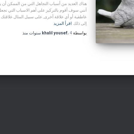
هناك العديد من أسباب التجاهل التي من الممكن أن يت
أنني سوف أقوم بالتركيز على أهم الاسباب التي تجعل
عاطفية أو أي علاقة أخرى, على سبيل المثال علاقتك م
إلى ذلك
اقرأ المزيد
بواسطة
4 سنوات
،
khalil yousef
منذ