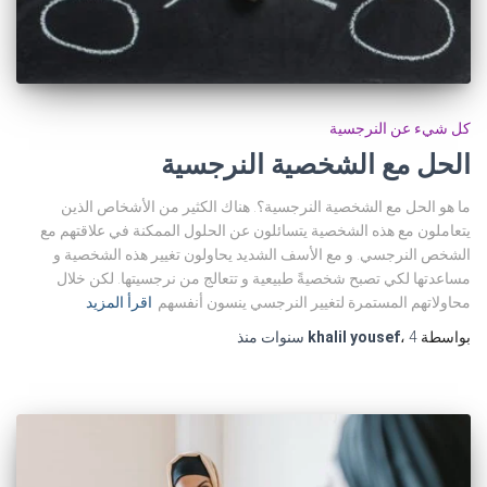
كل شيء عن النرجسية
الحل مع الشخصية النرجسية
ما هو الحل مع الشخصية النرجسية؟. هناك الكثير من الأشخاص الذين
يتعاملون مع هذه الشخصية يتسائلون عن الحلول الممكنة في علاقتهم مع
الشخص النرجسي. و مع الأسف الشديد يحاولون تغيير هذه الشخصية و
مساعدتها لكي تصبح شخصيةً طبيعية و تتعالج من نرجسيتها. لكن خلال
محاولاتهم المستمرة لتغيير النرجسي ينسون أنفسهم
اقرأ المزيد
بواسطة
4 سنوات
،
khalil yousef
منذ