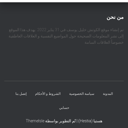
من نحن
تم إنشاء موقع الكوتش خليل يوسف في 31 يناير 2022. يهدف هذا الموقع
إلى نشر المعلومات الصحيحة حول المواضيع النفسية و العلاقات العاطفية
خصوصاً العلاقات السامة
المدونة
سياسة الخصوصية
الشروط و الأحكام
إتصل بنا
حسابي
هستيا (Hestia) | تّم التطوير بواسطة
ThemeIsle